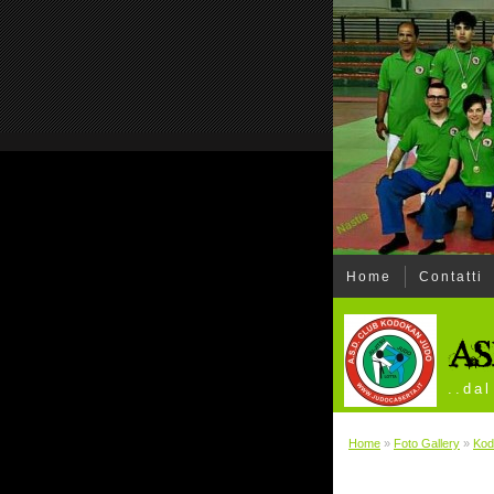
Home
Contatti
..da
Home
»
Foto Gallery
»
Kod