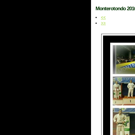
Monterotondo 2016
<<
>>