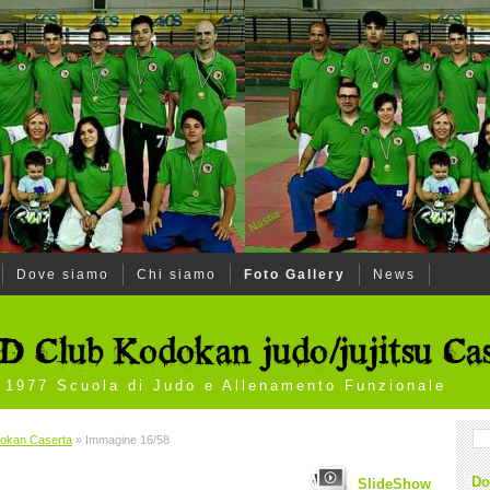
Dove siamo
Chi siamo
Foto Gallery
News
l 1977 Scuola di Judo e Allenamento Funzionale
okan Caserta
» Immagine 16/58
Do
SlideShow