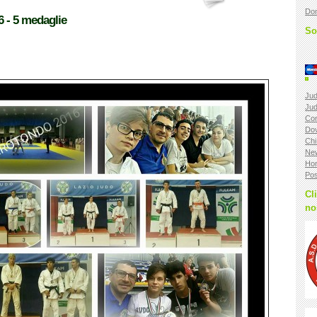
Don
 - 5 medaglie
So
Jud
Jud
Con
Do
Chi
Ne
Ho
Pos
Cl
no