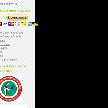
azione PayPal
stieni questa attività
o Caserta YouTube
o Caserta Google
tatti
ve siamo
 siamo
ws
me
t e promozioni
icca il logo per Le
stre sedi