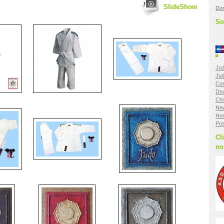
SlideShow
Don
So
Jud
Jud
Con
Do
Chi
Ne
Ho
Pos
Cl
no