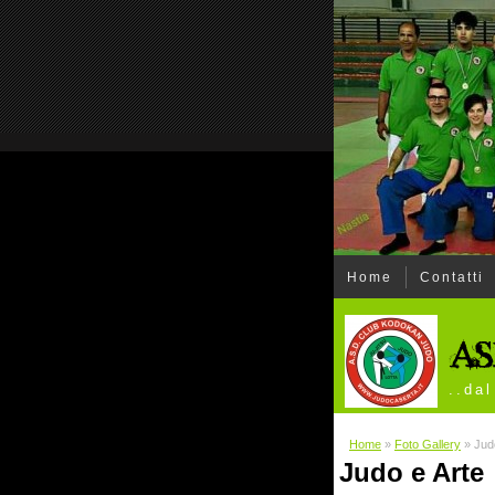
Home
Contatti
..da
Home
»
Foto Gallery
» Judo
Judo e Arte