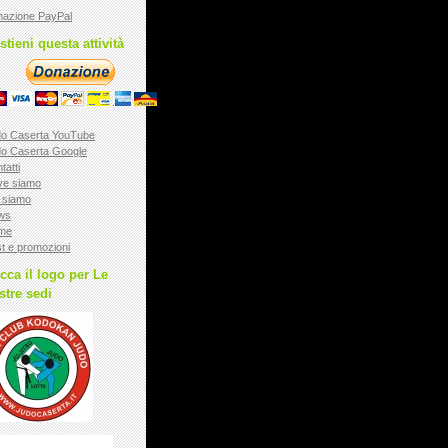
azione PayPal
stieni questa attività
o Caserta YouTube
o Caserta Google
tatti
ve siamo
 siamo
ws
me
t e promozioni
icca il logo per Le
stre sedi